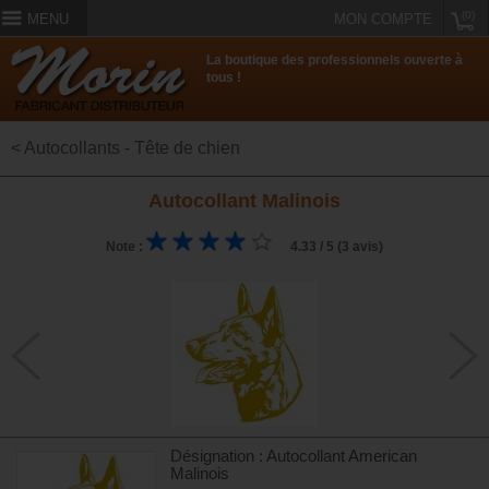
(0)
MENU
MON COMPTE
La boutique des professionnels ouverte à
tous !
< Autocollants - Tête de chien
Autocollant Malinois
Note :
4.33 / 5 (3 avis)
Désignation : Autocollant American
Malinois