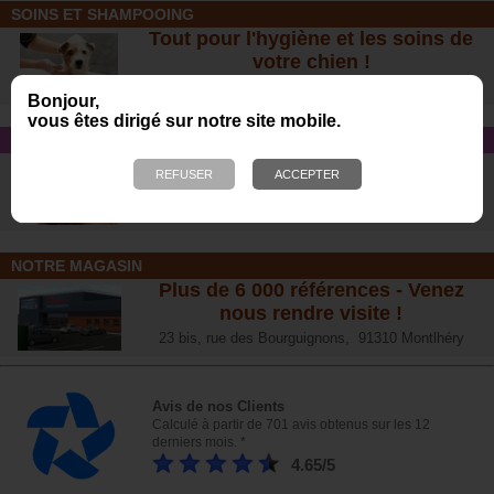
SOINS ET SHAMPOOING
Tout pour l'hygiène et les soins de
votre chien !
Bonjour,
vous êtes dirigé sur notre site mobile.
CONSEIL SANTÉ
L’arthrose chez le chien :
traitements naturels et conseil
s
NOTRE MAGASIN
Plus de 6 000 références - Venez
nous rendre visite !
23 bis, rue des Bourguignons, 91310 Montlhéry
Avis de nos Clients
Calculé à partir de 701 avis obtenus sur les 12
derniers mois. *
4.65/5