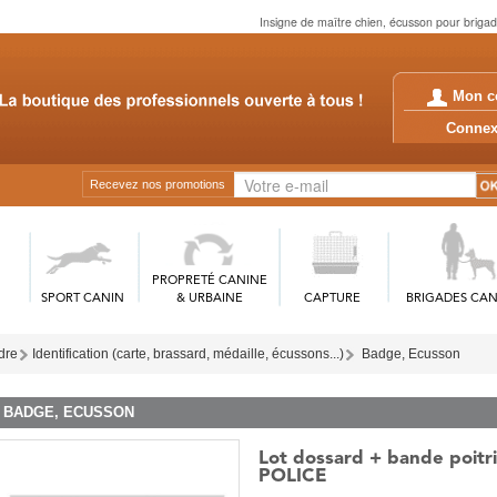
Insigne de maître chien, écusson pour brigad
Mon c
Conn
Recevez nos promotions
PROPRETÉ CANINE
SPORT CANIN
& URBAINE
CAPTURE
BRIGADES CAN
rdre
Identification (carte, brassard, médaille, écussons...)
Badge, Ecusson
BADGE, ECUSSON
Lot dossard + bande poitri
POLICE