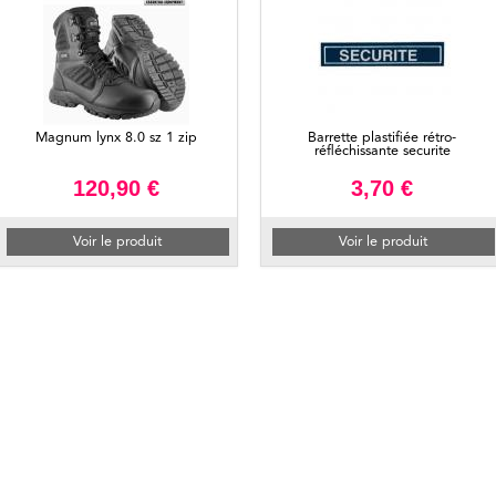
Magnum lynx 8.0 sz 1 zip
Barrette plastifiée rétro-
réfléchissante securite
120,90 €
3,70 €
Voir le produit
Voir le produit