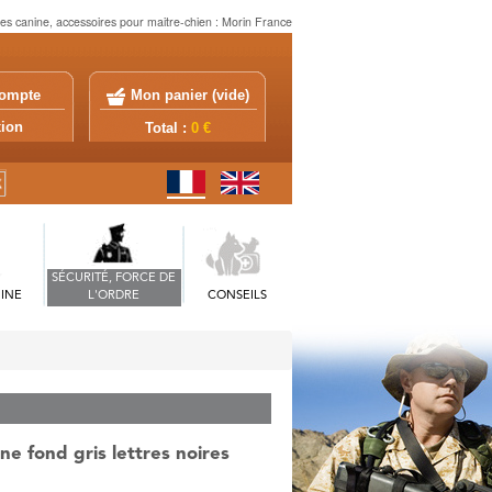
es canine, accessoires pour maitre-chien : Morin France
ompte
Mon panier (
vide
)
exion
Total :
0 €
SÉCURITÉ, FORCE DE
INE
L'ORDRE
CONSEILS
ne fond gris lettres noires