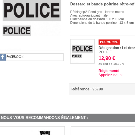
Dossard et bande poitrine rétro-re
Réthiogrip® Fond gris - lettres noires
Avec auto-agrippant mâle
Dimensions du dossard : 30 x 10 cm
Dimensions de la bande poitrine : 13 x 5 cm
PROMO 23%
Désignation :
Lot doss
POLICE
12,90 €
FACEBOOK
au lieu de
16,90 €
Réglementé
Appelez-nous !
Référence :
96798
NOUS VOUS RECOMMANDONS ÉGALEMENT :