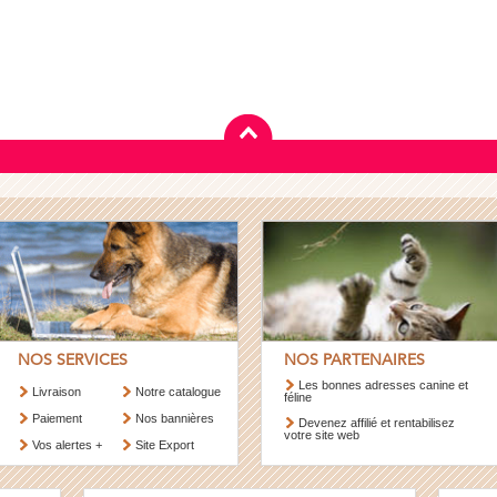
NOS SERVICES
NOS PARTENAIRES
Les bonnes adresses canine et
Livraison
Notre catalogue
féline
Paiement
Nos bannières
Devenez affilié et rentabilisez
votre site web
Vos alertes +
Site Export