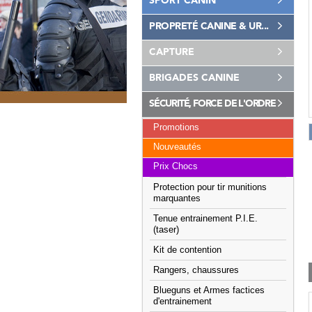
SPORT CANIN
PROPRETÉ CANINE & UR...
CAPTURE
BRIGADES CANINE
SÉCURITÉ, FORCE DE L'ORDRE
Promotions
Nouveautés
Prix Chocs
Protection pour tir munitions
marquantes
Tenue entrainement P.I.E.
(taser)
Kit de contention
Rangers, chaussures
Blueguns et Armes factices
d'entrainement