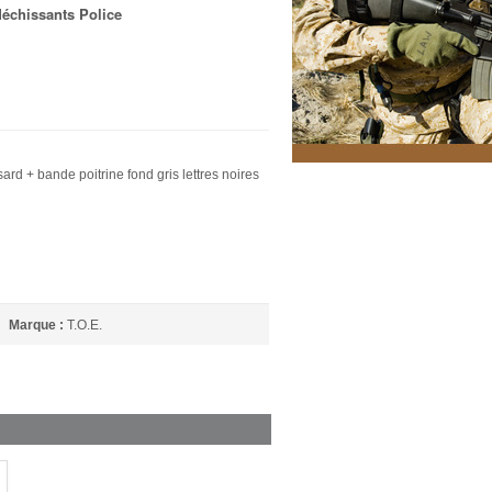
fléchissants Police
ard + bande poitrine fond gris lettres noires
Marque :
T.O.E.