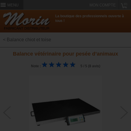
(0)
MENU
MON COMPTE
La boutique des professionnels ouverte à
tous !
< Balance chiot et toise
Balance vétérinaire pour pesée d’animaux
Note :
5 / 5 (8 avis)