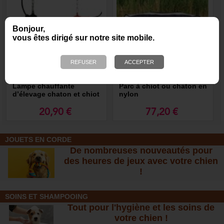
Bonjour,
vous êtes dirigé sur notre site mobile.
Lampe chauffante
Parc à chiot ou chaton en
d’élevage chaton et chiot
nylon
20,90 €
77,20 €
JOUETS EN CORDE
De nombreuses nouveautés pour
des heures de jeux avec votre chien
!
SOINS ET SHAMPOOING
Tout pour l'hygiène et les soins de
votre chien !