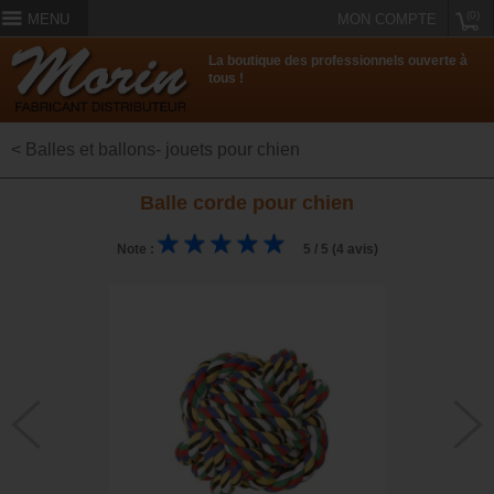
(0)
MENU
MON COMPTE
La boutique des professionnels ouverte à
tous !
< Balles et ballons- jouets pour chien
Balle corde pour chien
Note :
5 / 5 (4 avis)