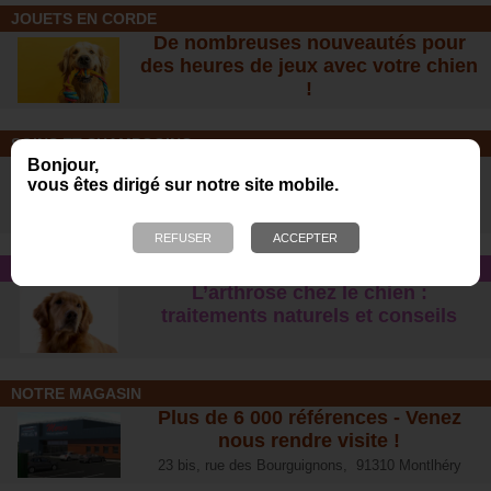
JOUETS EN CORDE
De nombreuses nouveautés pour
des heures de jeux avec votre chien
!
SOINS ET SHAMPOOING
Bonjour,
Tout pour l'hygiène et les soins de
vous êtes dirigé sur notre site mobile.
votre chien !
CONSEIL SANTÉ
L’arthrose chez le chien :
traitements naturels et conseil
s
NOTRE MAGASIN
Plus de 6 000 références - Venez
nous rendre visite !
23 bis, rue des Bourguignons, 91310 Montlhéry