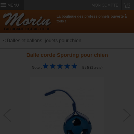
(0)
MENU
MON COMPTE
La boutique des professionnels ouverte à
tous !
< Balles et ballons- jouets pour chien
Balle corde Sporting pour chien
Note :
5 / 5 (1 avis)