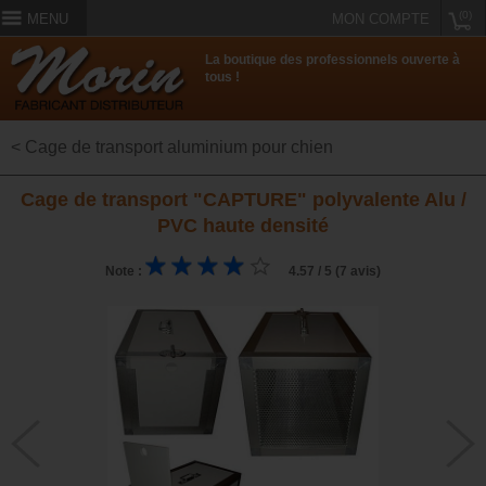
(0)
MENU
MON COMPTE
La boutique des professionnels ouverte à
tous !
< Cage de transport aluminium pour chien
Cage de transport "CAPTURE" polyvalente Alu /
PVC haute densité
Note :
4.57 / 5 (7 avis)