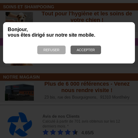
SOINS ET SHAMPOOING
Tout pour l'hygiène et les soins de
votre chien !
Bonjour,
vous êtes dirigé sur notre site mobile.
CONSEIL SANTÉ
L’arthrose chez le chien :
traitements naturels et conseil
s
NOTRE MAGASIN
Plus de 6 000 références - Venez
nous rendre visite !
23 bis, rue des Bourguignons, 91310 Montlhéry
Avis de nos Clients
Calculé à partir de 701 avis obtenus sur les 12
derniers mois. *
4.65/5