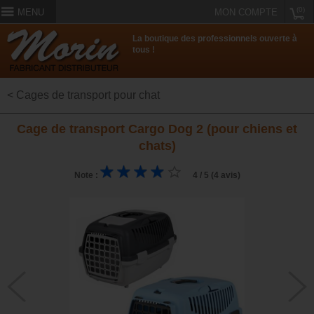
(0)
MENU
MON COMPTE
La boutique des professionnels ouverte à
tous !
< Cages de transport pour chat
Cage de transport Cargo Dog 2 (pour chiens et
chats)
Note :
4 / 5 (4 avis)