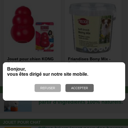
Jouet pour chien KONG
Friandises Bony Mix -
Original
Poulet, agneau, saumon
et bœuf
Bonjour,
6,00 €
6,95 €
vous êtes dirigé sur notre site mobile.
ALIMENTATION CAT'S LOVE
Des repas complets pour chats, à
partir d’ingrédients 100% naturels.
JOUET POUR CHAT