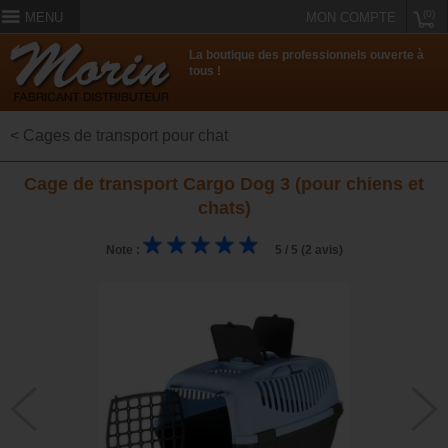
(0)
MENU
MON COMPTE
La boutique des professionnels ouverte à
tous !
< Cages de transport pour chat
Cage de transport Cargo Dog 3 (pour chiens et
chats)
Note :
5 / 5 (2 avis)