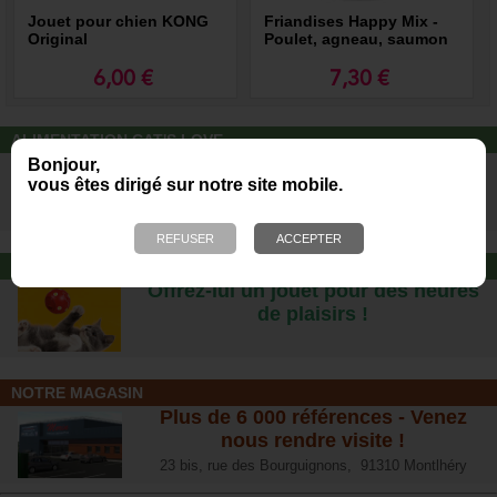
Jouet pour chien KONG
Friandises Happy Mix -
Original
Poulet, agneau, saumon
6,00 €
7,30 €
ALIMENTATION CAT'S LOVE
Des repas complets pour chats, à
Bonjour,
vous êtes dirigé sur notre site mobile.
partir d’ingrédients 100% naturels.
JOUET POUR CHAT
Offrez-lui un jouet pour des heures
de plaisirs !
NOTRE MAGASIN
Plus de 6 000 références - Venez
nous rendre visite !
23 bis, rue des Bourguignons, 91310 Montlhéry