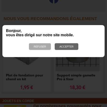
NOUS VOUS RECOMMANDONS ÉGALEMENT
Bonjour,
vous êtes dirigé sur notre site mobile.
Plot de fondation pour
Support simple gamelle
chenil en kit
Pro à fixer
1,95 €
18,30 €
JOUETS EN CORDE
De nombreuses nouveautés pour