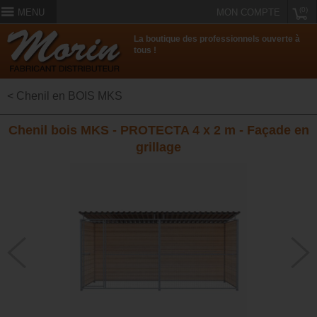
(0)
MENU
MON COMPTE
La boutique des professionnels ouverte à
tous !
< Chenil en BOIS MKS
Chenil bois MKS - PROTECTA 4 x 2 m - Façade en
grillage