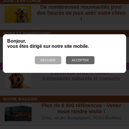
JOUETS EN CORDE
De nombreuses nouveautés pour
des heures de jeux avec votre chien
!
SOINS ET SHAMPOOING
Tout pour l'hygiène et les soins de
Bonjour,
votre chien !
vous êtes dirigé sur notre site mobile.
CONSEIL SANTÉ
L’arthrose chez le chien :
traitements naturels et conseil
s
NOTRE MAGASIN
Plus de 6 000 références - Venez
nous rendre visite !
23 bis, rue des Bourguignons, 91310 Montlhéry