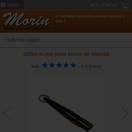
(0)
MENU
MON COMPTE
La boutique des professionnels ouverte à
tous !
< Sifflet de rappel
Sifflet Acme pour chien de chasse
Note :
5 / 5 (2 avis)