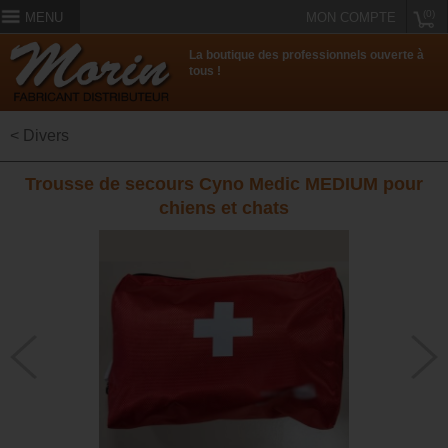
(0)
MENU
MON COMPTE
La boutique des professionnels ouverte à
tous !
< Divers
Trousse de secours Cyno Medic MEDIUM pour
chiens et chats