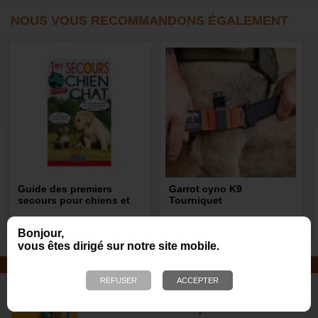
NOUS VOUS RECOMMANDONS ÉGALEMENT
Guide des premiers
Garrot cyno K9
secours pour chiens et
Tourniquet
chats
18,90 €
61,90 €
Bonjour,
vous êtes dirigé sur notre site mobile.
JOUETS EN CORDE
De nombreuses nouveautés pour
des heures de jeux avec votre chien
!