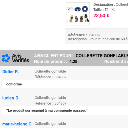
Désignation :
Colleret
Taille :
T5 - XL
22,50 €
Référence :
354809
Description :
Pour tour de cou de 60 
AVIS CLIENT POUR :
COLLERETTE GONFLABL
Note du produit :
4.28
Nombre d’av
Didier R.
Collerette gonflable
Référence : 354807
conforme
lucien D.
Collerette gonflable
Référence : 354807
"Le produit correspond à ma commende passée."
marie-helene C.
Collerette gonflable