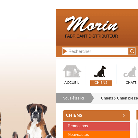
ACCUEIL
CHIENS
CHATS
Vous êtes ici
Chiens
Chien bless
CHIENS
Promotions
Nouveautés