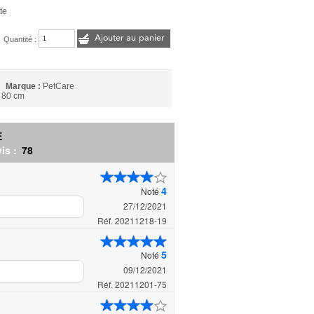
te
Ajouter au panier
Quantité :
Marque :
PetCare
à 80 cm
E
is :
78
4
Noté
27/12/2021
Réf. 20211218-19
5
Noté
09/12/2021
Réf. 20211201-75