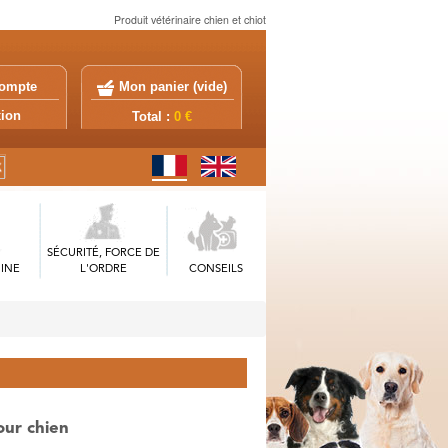
Produit vétérinaire chien et chiot
ompte
Mon panier (
vide
)
exion
Total :
0 €
SÉCURITÉ, FORCE DE
INE
L'ORDRE
CONSEILS
our chien