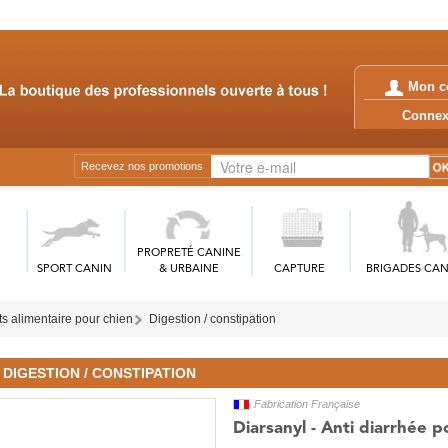
Mon c
Conn
Recevez nos promotions
PROPRETÉ CANINE
SPORT CANIN
& URBAINE
CAPTURE
BRIGADES CAN
 alimentaire pour chien
Digestion / constipation
DIGESTION / CONSTIPATION
Fabrication Française
Diarsanyl - Anti diarrhée p