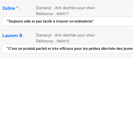
Celine ".
Diarsanyl - Anti diarrhée pour chien
Référence : 690017
"Toujours utile et pas facile a trouver en animalerie"
Laurent B.
Diarsanyl - Anti diarrhée pour chien
Référence : 690015
"C'est un produit parfait et très efficace pour les petites diarrhée des jeune
Diarsanyl - Anti diarrhée pour
...
20.30
5.00
5
3
Diarsanyl