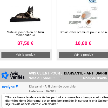
Matelas pour chien en tissu
Brosse oster premium pour le bain
thérapeutique
87,50 €
10,80 €
Voir le produit
Voir le produit
AVIS CLIENT POUR :
DIARSANYL - ANTI DIARR
Note du produit :
5
Nombre d’avis
evelyne F.
Diarsanyl - Anti diarrhée pour chien
Référence : 690017
"Notre chien à tendance à lécher partout et comme les champs sont traités 
diarrhées donc Diarrsanyl est un très bon remède Et surtout le prix Qui cor
si je l'avais acheté chez le vétérinaire"