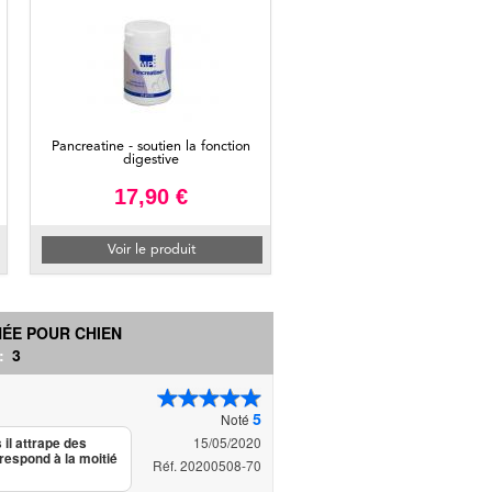
Pancreatine - soutien la fonction
digestive
17,90 €
Voir le produit
HÉE POUR CHIEN
 :
3
5
Noté
15/05/2020
il attrape des
respond à la moitié
Réf. 20200508-70