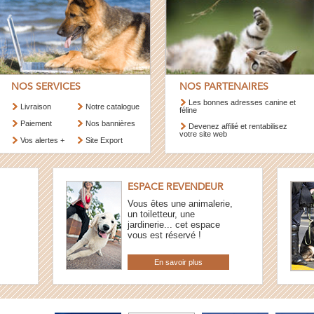
NOS SERVICES
NOS PARTENAIRES
Les bonnes adresses canine et
Livraison
Notre catalogue
féline
Paiement
Nos bannières
Devenez affilié et rentabilisez
votre site web
Vos alertes +
Site Export
ESPACE REVENDEUR
Vous êtes une animalerie,
un toiletteur, une
jardinerie... cet espace
vous est réservé !
En savoir plus