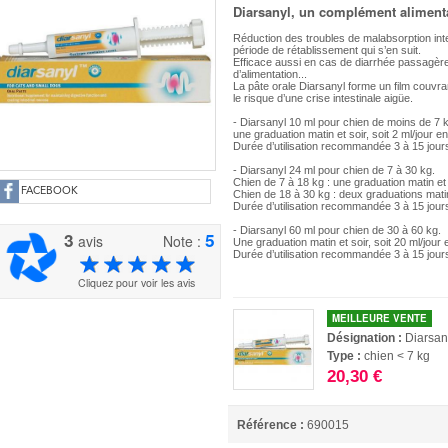
Diarsanyl, un complément alimenta
Réduction des troubles de malabsorption inte
période de rétablissement qui s’en suit.
Efficace aussi en cas de diarrhée passagèr
d’alimentation...
La pâte orale Diarsanyl forme un film couvra
le risque d’une crise intestinale aigüe.
- Diarsanyl 10 ml pour chien de moins de 7 
une graduation matin et soir, soit 2 ml/jour en
Durée d’utilisation recommandée 3 à 15 jour
- Diarsanyl 24 ml pour chien de 7 à 30 kg.
Chien de 7 à 18 kg : une graduation matin et s
FACEBOOK
Chien de 18 à 30 kg : deux graduations matin e
Durée d’utilisation recommandée 3 à 15 jour
- Diarsanyl 60 ml pour chien de 30 à 60 kg.
3
5
avis
Note :
Une graduation matin et soir, soit 20 ml/jour 
Durée d’utilisation recommandée 3 à 15 jour
Cliquez pour voir les avis
MEILLEURE VENTE
Désignation :
Diarsan
Type :
chien < 7 kg
20,30 €
Référence :
690015