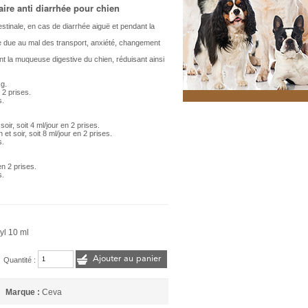
ire anti diarrhée pour chien
stinale, en cas de diarrhée aiguë et pendant la
e due au mal des transport, anxiété, changement
nt la muqueuse digestive du chien, réduisant ainsi
kg.
 2 prises.
s.
oir, soit 4 ml/jour en 2 prises.
t soir, soit 8 ml/jour en 2 prises.
s.
en 2 prises.
s.
yl 10 ml
Ajouter au panier
Quantité :
Marque :
Ceva