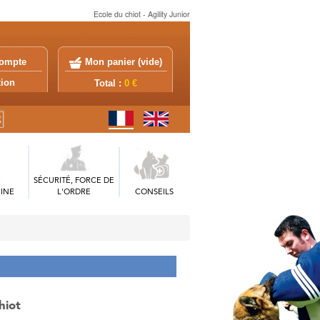
Ecole du chiot - Agility Junior
ompte
Mon panier (
vide
)
exion
Total :
0 €
SÉCURITÉ, FORCE DE
INE
L'ORDRE
CONSEILS
hiot