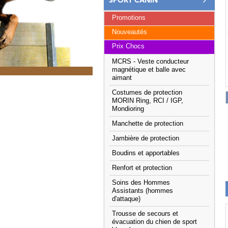
SPORT CANIN
Promotions
Nouveautés
Prix Chocs
MCRS - Veste conducteur
magnétique et balle avec
aimant
Costumes de protection
MORIN Ring, RCI / IGP,
Mondioring
Manchette de protection
Jambière de protection
Boudins et apportables
Renfort et protection
Soins des Hommes
Assistants (hommes
d'attaque)
Trousse de secours et
évacuation du chien de sport