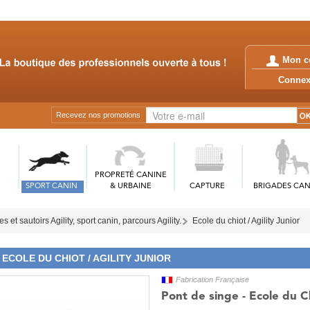
Mon c
Conn
Recevez nos promotions
PROPRETÉ CANINE
SPORT CANIN
& URBAINE
CAPTURE
BRIGADES CAN
s et sautoirs Agility, sport canin, parcours Agility.
Ecole du chiot / Agility Junior
ECOLE DU CHIOT / AGILITY JUNIOR
Fabrication Française
Pont de singe - Ecole du C