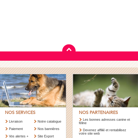
NOS SERVICES
NOS PARTENAIRES
Les bonnes adresses canine et
Livraison
Notre catalogue
féline
Paiement
Nos bannières
Devenez affilié et rentabilisez
votre site web
Vos alertes +
Site Export