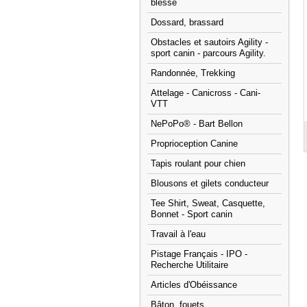
blessé
Dossard, brassard
Obstacles et sautoirs Agility -
sport canin - parcours Agility.
Randonnée, Trekking
Attelage - Canicross - Cani-
VTT
NePoPo® - Bart Bellon
Proprioception Canine
Tapis roulant pour chien
Blousons et gilets conducteur
Tee Shirt, Sweat, Casquette,
Bonnet - Sport canin
Travail à l'eau
Pistage Français - IPO -
Recherche Utilitaire
Articles d'Obéissance
Bâton, fouets