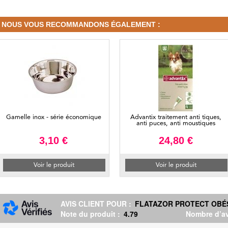
NOUS VOUS RECOMMANDONS ÉGALEMENT :
Gamelle inox - série économique
Advantix traitement anti tiques,
anti puces, anti moustiques
3,10 €
24,80 €
Voir le produit
Voir le produit
AVIS CLIENT POUR :
FLATAZOR PROTECT OBÉ
Note du produit :
4.79
Nombre d’av