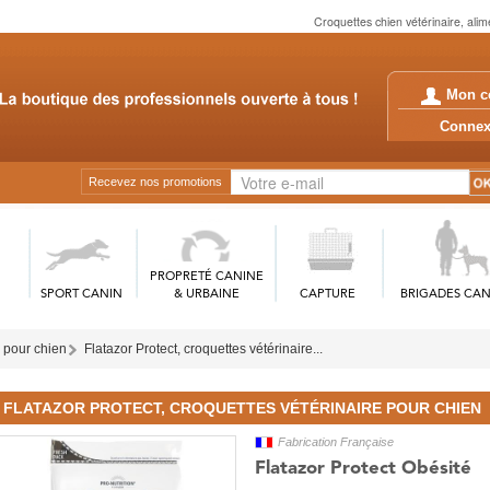
Croquettes chien vétérinaire, alim
Mon c
Conn
Recevez nos promotions
PROPRETÉ CANINE
SPORT CANIN
& URBAINE
CAPTURE
BRIGADES CAN
 pour chien
Flatazor Protect, croquettes vétérinaire...
FLATAZOR PROTECT, CROQUETTES VÉTÉRINAIRE POUR CHIEN
Fabrication Française
Flatazor Protect Obésité