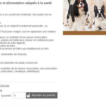
s et alimentation adaptés à la santé
en a un syndrome d’obésité. Son poids est en
é.
 et un objectif nutritionnel particulier : la
 Kcal pour maigrir, tout en apportant une relation
e pour un maintien de la masse musculaire.
, pulpes de betterave, teneur en cellulose) pour
olume du tube digestif.
sation de faim.
de la levure de bière qui rétablissent un bon
ésiduelles de l’intestin.
qu’à obtention du poids recherché.
un maintien de la masse musculaire, une prévention
(articulaire, cardiaque, diabétique)
 Obésité
kg
Ajouter au panier
Quantité :