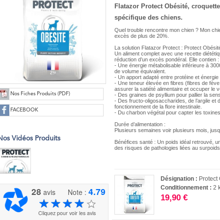
Flatazor Protect Obésité, croquette
spécifique des chiens.
Quel trouble rencontre mon chien ? Mon chi
excès de plus de 20%.
La solution Flatazor Protect : Protect Obésit
Un aliment complet avec une recette diététique,
réduction d’un excès pondéral. Elle contien :
- Une énergie métabolisable inférieure à 3000
de volume équivalent.
- Un apport adapté entre protéine et énergi
- Une teneur élevée en fibres (fibres de fève
assurer la satiété alimentaire et occuper le v
Nos Fiches Produits (PDF)
- Des graines de psyllium pour pallier la sen
- Des fructo-oligosaccharides, de l’argile et 
fonctionnement de la flore intestinale.
FACEBOOK
- Du charbon végétal pour capter les toxines r
Durée d’alimentation :
Plusieurs semaines voir plusieurs mois, jus
Nos Vidéos Produits
Bénéfices santé : Un poids idéal retrouvé, 
des risques de pathologies liées au surpoids 
Désignation :
Protect
Conditionnement :
2 
28
4.79
avis
Note :
19,90 €
Cliquez pour voir les avis