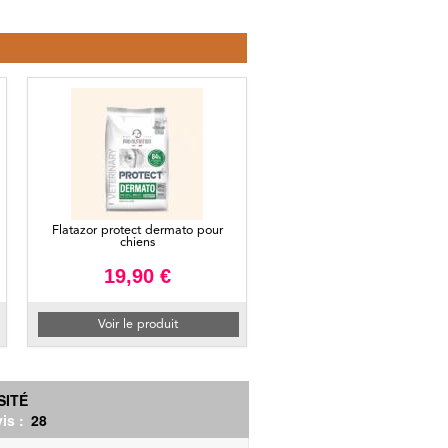
Flatazor protect dermato pour
chiens
19,90 €
Voir le produit
SITÉ
is :
28