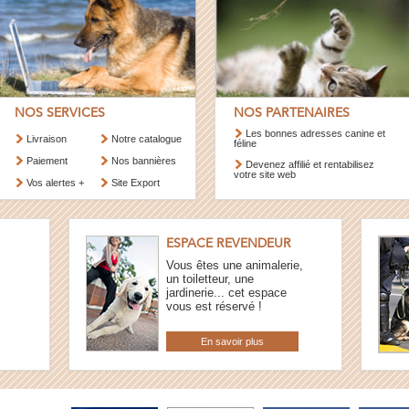
NOS SERVICES
NOS PARTENAIRES
Les bonnes adresses canine et
Livraison
Notre catalogue
féline
Paiement
Nos bannières
Devenez affilié et rentabilisez
votre site web
Vos alertes +
Site Export
ESPACE REVENDEUR
Vous êtes une animalerie,
un toiletteur, une
jardinerie... cet espace
vous est réservé !
En savoir plus