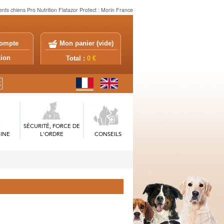
ents chiens Pro Nutrition Flatazor Protect : Morin France
ompte
Mon panier (
vide
)
exion
Total :
0 €
SÉCURITÉ, FORCE DE
INE
L'ORDRE
CONSEILS