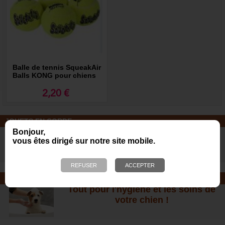
Balle de tennis SqueakAir
Balls KONG pour chiens
2,20 €
JOUETS EN CORDE
De nombreuses nouveautés pour
Bonjour,
vous êtes dirigé sur notre site mobile.
des heures de jeux avec votre chien
!
SOINS ET SHAMPOOING
Tout pour l'hygiène et les soins de
votre chien !