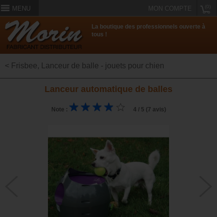
(0)
MENU
MON COMPTE
La boutique des professionnels ouverte à
tous !
< Frisbee, Lanceur de balle - jouets pour chien
Lanceur automatique de balles
Note :
4 / 5 (7 avis)