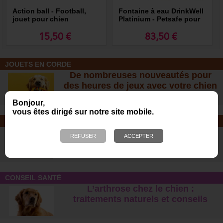
Action ball - Football,
Fontaine à eau DrinkWell
jouet pour chien
Platinium - Petsafe pour
chiens et chats
15,50 €
83,50 €
JOUETS EN CORDE
De nombreuses nouveautés pour
des heures de jeux avec votre chien
!
Bonjour,
vous êtes dirigé sur notre site mobile.
SOINS ET SHAMPOOING
Tout pour l'hygiène et les soins de
votre chien !
CONSEIL SANTÉ
L’arthrose chez le chien :
traitements naturels et conseil
s