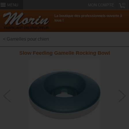
(0)
MENU
MON COMPTE
La boutique des professionnels ouverte à
tous !
< Gamelles pour chien
Slow Feeding Gamelle Rocking Bowl