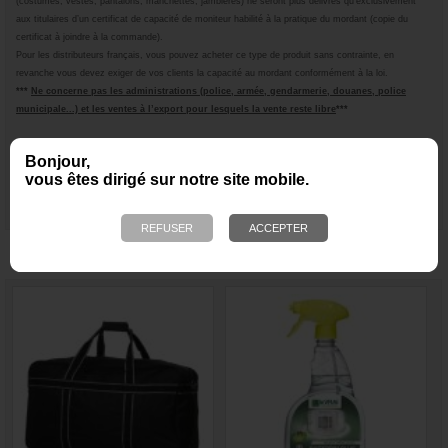
(costumes, vestes, pantalons, manchettes, jambières) ne seront plus délivrés qu’exclusivement
aux titulaires d’un certificat de capacité de moniteur habilité à la pratique du mordant (copie du
certificat à joindre à la commande).
Pour les distributeurs français, vous pouvez acheter ce type de produit sans contrainte, en
revanche vous devez exiger de vos clients la capacité au mordant conformément à la loi.
***
Ne concerne pas les administrations (police, armée, gendarmerie, douanes, police
municipale...) et les ventes à l’ex
port pour lesquels la vente reste libre
***
Bonjour,
vous êtes dirigé sur notre site mobile.
NOUS VOUS RECOMMANDONS ÉGALEMENT