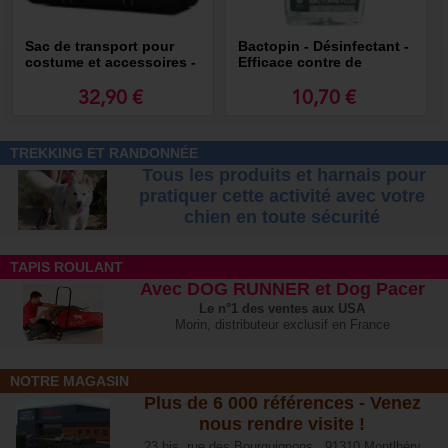
Sac de transport pour
Bactopin - Désinfectant -
costume et accessoires -
Efficace contre de
MORIN Sport Canin
nombreux virus - ACTIF
CORONA VIRUS
32,90 €
10,70 €
TREKKING ET RANDONNÉE
Tous les produits et harnais pour
pratiquer cette activité avec votre
chien
en toute sécurité
TAPIS ROULANT
Avec DOG RUNNER et Dog Pacer
Le n°1 des ventes aux USA
Morin, distributeur exclusif en France
NOTRE MAGASIN
Plus de 6 000 références - Venez
nous rendre visite !
23 bis, rue des Bourguignons, 91310 Montlhéry