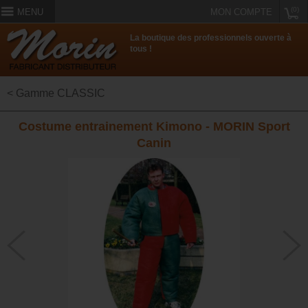
(0)
MENU
MON COMPTE
La boutique des professionnels ouverte à
tous !
< Gamme CLASSIC
Costume entrainement Kimono - MORIN Sport
Canin