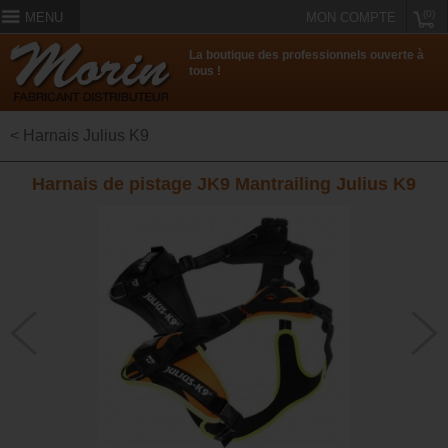
(0)
MENU
MON COMPTE
La boutique des professionnels ouverte à
tous !
< Harnais Julius K9
Harnais de pistage JK9 Mantrailing Julius K9