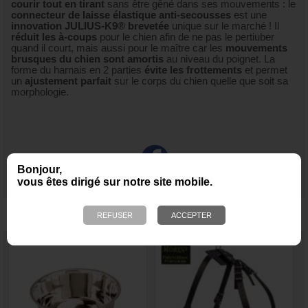
courir tout en tirant
sans être gêné dans ses mouvements : le
connecteur de laisse élastique anti-secousses
est une
innovation JULIUS-K9® brevetée
unique sur le marché ! Il
réduit les à-coups
pour le chien afin de ne pas le pertiuber
quand il court, mais aussi pour le maître car les
mouvements
brusques du chien sont amortis
au niveau du poignet. La
forme du harnais en 2 parties
évite les frottements
et permet
un
ajustement parfait
sur le corps du chien quelle que soit sa
morphologie.
Bonjour,
vous êtes dirigé sur notre site mobile.
NOUS VOUS RECOMMANDONS ÉGALEMENT