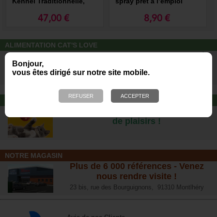
Kennel Traditionnelle,
spray prêt à l’emploi
Caisse transport pour
chien et chat
47,00 €
8,90 €
ALIMENTATION CAT'S LOVE
Des repas complets pour chats, à
Bonjour,
partir d’ingrédients 100% naturels.
vous êtes dirigé sur notre site mobile.
JOUET POUR CHAT
Offrez-lui un jouet pour des heures
de plaisirs !
NOTRE MAGASIN
Plus de 6 000 références - Venez
nous rendre visite !
23 bis, rue des Bourguignons, 91310 Montlhéry