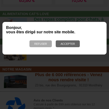
65,60 €
10,00 €
ALIMENTATION CAT'S LOVE
Des repas complets pour chats, à
partir d’ingrédients 100% naturels.
Bonjour,
vous êtes dirigé sur notre site mobile.
JOUET POUR CHAT
Offrez-lui un jouet pour des heures
de plaisirs !
NOTRE MAGASIN
Plus de 6 000 références - Venez
nous rendre visite !
23 bis, rue des Bourguignons, 91310 Montlhéry
Avis de nos Clients
Calculé à partir de 699 avis obtenus sur les 12
derniers mois. *