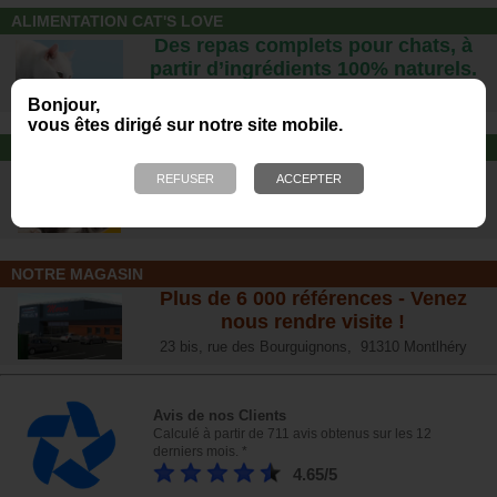
ALIMENTATION CAT'S LOVE
Des repas complets pour chats, à
partir d’ingrédients 100% naturels.
Bonjour,
vous êtes dirigé sur notre site mobile.
JOUET POUR CHAT
Offrez-lui un jouet pour des heures
de plaisirs !
NOTRE MAGASIN
Plus de 6 000 références - Venez
nous rendre visite !
23 bis, rue des Bourguignons, 91310 Montlhéry
Avis de nos Clients
Calculé à partir de 711 avis obtenus sur les 12
derniers mois. *
4.65/5