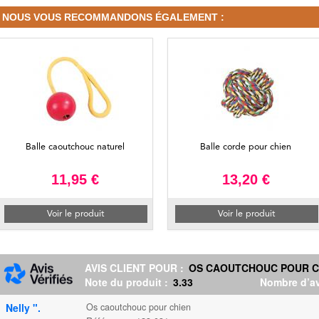
NOUS VOUS RECOMMANDONS ÉGALEMENT :
Balle caoutchouc naturel
Balle corde pour chien
11,95 €
13,20 €
Voir le produit
Voir le produit
AVIS CLIENT POUR :
OS CAOUTCHOUC POUR C
Note du produit :
3.33
Nombre d’av
Nelly ".
Os caoutchouc pour chien