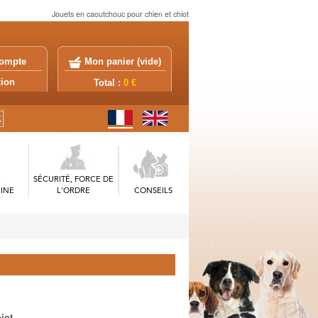
Jouets en caoutchouc pour chien et chiot
ompte
Mon panier (
vide
)
exion
Total :
0 €
SÉCURITÉ, FORCE DE
INE
L'ORDRE
CONSEILS
iot.