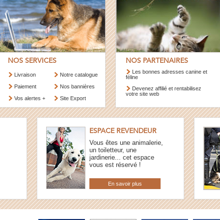
NOS SERVICES
NOS PARTENAIRES
Les bonnes adresses canine et
Livraison
Notre catalogue
féline
Paiement
Nos bannières
Devenez affilié et rentabilisez
votre site web
Vos alertes +
Site Export
ESPACE REVENDEUR
Vous êtes une animalerie,
un toiletteur, une
jardinerie... cet espace
vous est réservé !
En savoir plus