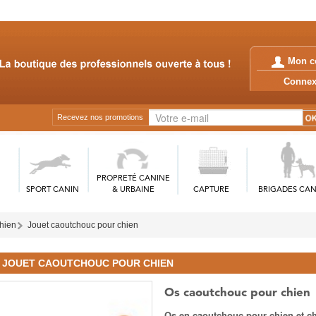
Mon c
Conn
Recevez nos promotions
PROPRETÉ CANINE
SPORT CANIN
& URBAINE
CAPTURE
BRIGADES CAN
chien
Jouet caoutchouc pour chien
JOUET CAOUTCHOUC POUR CHIEN
Os caoutchouc pour chien
Os en caoutchouc pour chien et ch