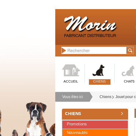
ACCUEIL
CHIENS
CHATS
Vous êtes ici
Chiens
Jouet pour 
CHIENS
Promotions
Nouveautés