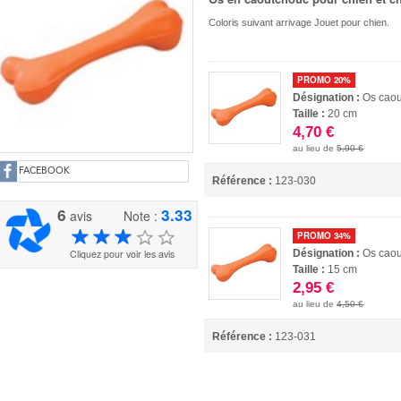
Coloris suivant arrivage Jouet pour chien.
PROMO 20%
Désignation :
Os cao
Taille :
20 cm
4,70 €
au lieu de
5,90 €
FACEBOOK
Référence :
123-030
6
3.33
avis
Note :
PROMO 34%
Désignation :
Os cao
Cliquez pour voir les avis
Taille :
15 cm
2,95 €
au lieu de
4,50 €
Référence :
123-031