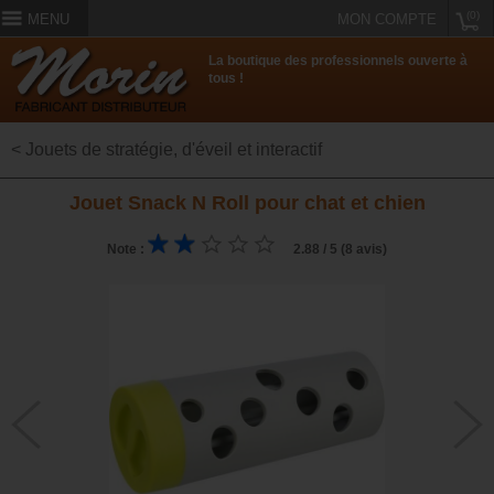
(0)
MENU
MON COMPTE
La boutique des professionnels ouverte à
tous !
< Jouets de stratégie, d'éveil et interactif
Jouet Snack N Roll pour chat et chien
Note :
2.88 / 5 (8 avis)