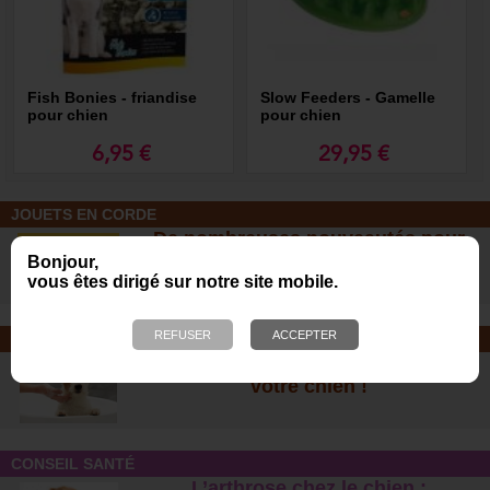
Fish Bonies - friandise
Slow Feeders - Gamelle
pour chien
pour chien
6,95 €
29,95 €
JOUETS EN CORDE
De nombreuses nouveautés pour
des heures de jeux avec votre chien
Bonjour,
vous êtes dirigé sur notre site mobile.
!
SOINS ET SHAMPOOING
Tout pour l'hygiène et les soins de
votre chien !
CONSEIL SANTÉ
L’arthrose chez le chien :