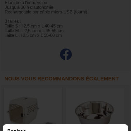
Etanche à l’immersion
Jusqu’à 30 h d’autonomie
Rechargeable par câble micro-USB (fourni)
3 tailles :
Taille S : l 2,5 cm x L 40-45 cm
Taille M : l 2,5 cm x L 45-55 cm
Taille L : l 2,5 cm x L 55-60 cm
NOUS VOUS RECOMMANDONS ÉGALEMENT