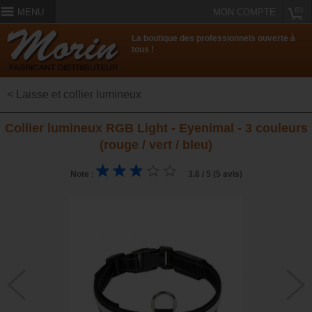
(0)
MENU
MON COMPTE
La boutique des professionnels ouverte à
tous !
< Laisse et collier lumineux
Collier lumineux RGB Light - Eyenimal - 3 couleurs
(rouge / vert / bleu)
Note :
3.6 / 5 (5 avis)