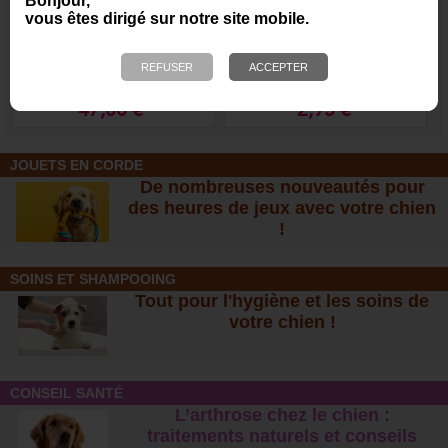
Bonjour,
vous êtes dirigé sur notre site mobile.
Cage de transport Vari
Gamelle inox - série
Kennel Traditionnelle,
économique
Caisse transport pour
chien et chat
47,00 €
2,95 €
JOUETS EN CORDE
De nombreuses nouveautés pour
des heures de jeux avec votre chien
!
SOINS ET SHAMPOOING
Tout pour l'hygiène et les soins de
votre chien !
CONSEIL SANTÉ
L’arthrose chez le chien :
traitements naturels et conseil
s