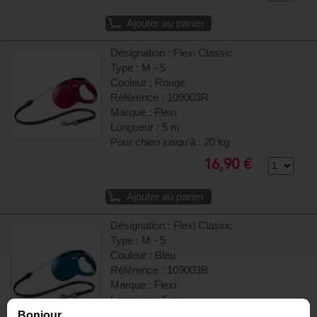
Ajouter au panier
Désignation : Flexi Classic
Type : M - 5
Couleur : Rouge
Référence : 109003R
Marque : Flexi
Longueur : 5 m
Pour chien jusqu'à : 20 kg
16,90 €
Ajouter au panier
Désignation : Flexi Classic
Type : M - 5
Couleur : Bleu
Référence : 109003B
Marque : Flexi
Longueur : 5 m
Bonjour,
Pour chien jusqu'à : 20 kg