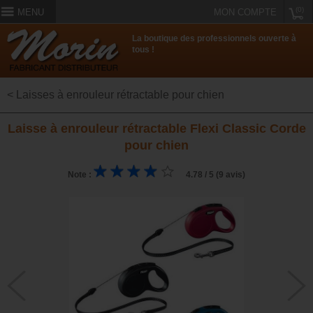
(0)
MENU
MON COMPTE
La boutique des professionnels ouverte à
tous !
< Laisses à enrouleur rétractable pour chien
Laisse à enrouleur rétractable Flexi Classic Corde
pour chien
Note :
4.78 / 5 (9 avis)