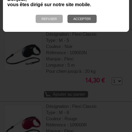
vous êtes dirigé sur notre site mobile.
21,59 €
Ajouter au panier
Désignation : Flexi Classic
Type : M - 5
Couleur : Noir
Référence : 109003N
Marque : Flexi
Longueur : 5 m
Pour chien jusqu'à : 20 kg
14,30 €
Ajouter au panier
Désignation : Flexi Classic
Type : M - 8
Couleur : Rouge
Référence : 109000R
Marque : Flexi