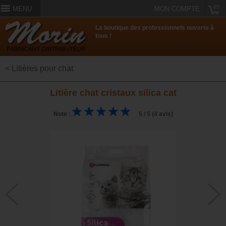
(0)
MENU
MON COMPTE
La boutique des professionnels ouverte à
tous !
< Litières pour chat
Litière chat cristaux silica cat
Note :
5 / 5 (4 avis)