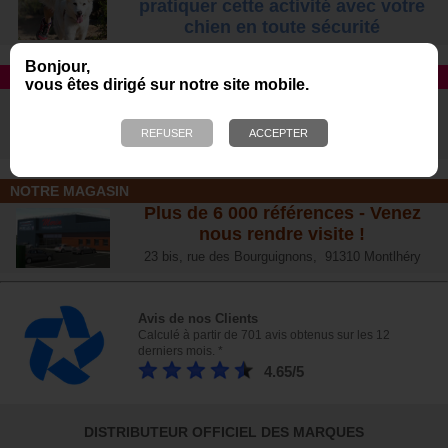
pratiquer cette activité avec votre
chien
en toute sécurité
Bonjour,
TAPIS ROULANT
vous êtes dirigé sur notre site mobile.
Avec DOG RUNNER et Dog Pacer
Le n°1 des ventes aux USA
Morin, distributeur exclusif en France
NOTRE MAGASIN
Plus de 6 000 références - Venez
nous rendre visite !
23 bis, rue des Bourguignons, 91310 Montlhéry
Avis de nos Clients
Calculé à partir de 701 avis obtenus sur les 12
derniers mois. *
4.65/5
DISTRIBUTEUR OFFICIEL DES MARQUES