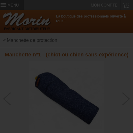
(0)
MENU
MON COMPTE
La boutique des professionnels ouverte à
tous !
< Manchette de protection
Manchette n°1 - (chiot ou chien sans expérience)