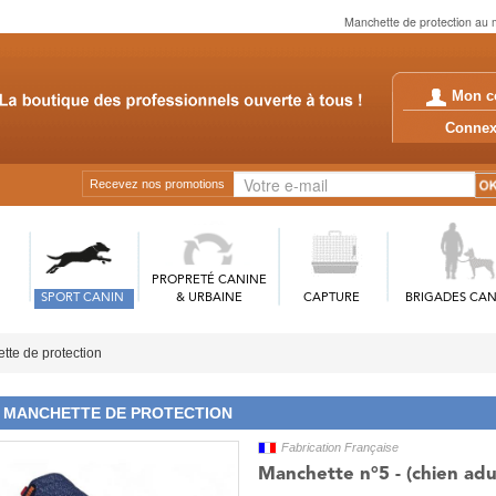
Manchette de protection au 
Mon c
Conn
Recevez nos promotions
PROPRETÉ CANINE
SPORT CANIN
& URBAINE
CAPTURE
BRIGADES CAN
tte de protection
MANCHETTE DE PROTECTION
Fabrication Française
Manchette n°5 - (chien adu