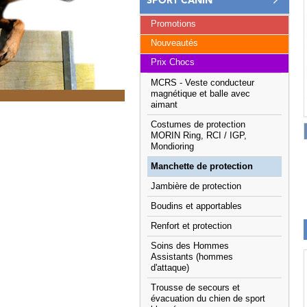
SPORT CANIN
Promotions
Nouveautés
Prix Chocs
MCRS - Veste conducteur
magnétique et balle avec
aimant
Costumes de protection
MORIN Ring, RCI / IGP,
Mondioring
Manchette de protection
Jambière de protection
Boudins et apportables
Renfort et protection
Soins des Hommes
Assistants (hommes
d'attaque)
Trousse de secours et
évacuation du chien de sport