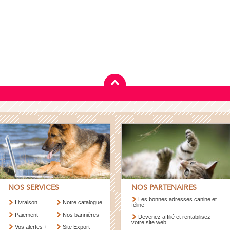
NOS SERVICES
NOS PARTENAIRES
Les bonnes adresses canine et
Livraison
Notre catalogue
féline
Paiement
Nos bannières
Devenez affilié et rentabilisez
votre site web
Vos alertes +
Site Export