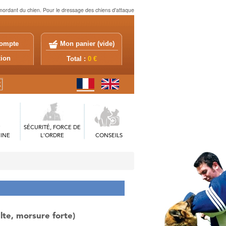
mordant du chien. Pour le dressage des chiens d'attaque
ompte
Mon panier (
vide
)
exion
Total :
0 €
SÉCURITÉ, FORCE DE
INE
L'ORDRE
CONSEILS
lte, morsure forte)