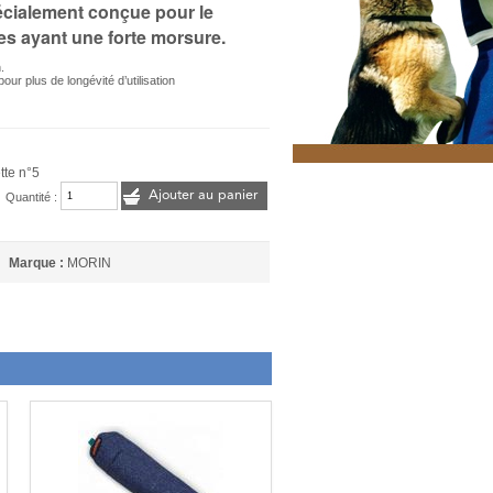
écialement conçue pour le
es ayant une forte morsure.
.
our plus de longévité d’utilisation
tte n°5
Ajouter au panier
Quantité :
Marque :
MORIN