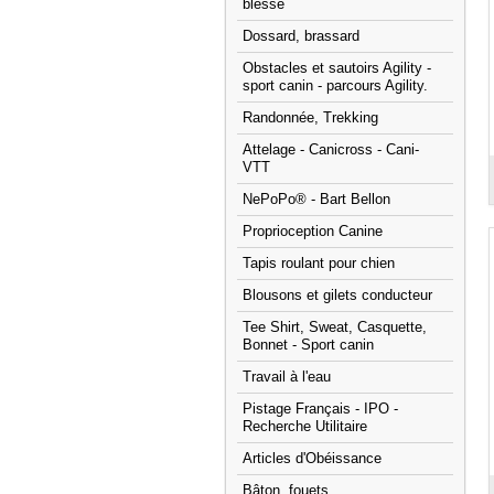
blessé
Dossard, brassard
Obstacles et sautoirs Agility -
sport canin - parcours Agility.
Randonnée, Trekking
Attelage - Canicross - Cani-
VTT
NePoPo® - Bart Bellon
Proprioception Canine
Tapis roulant pour chien
Blousons et gilets conducteur
Tee Shirt, Sweat, Casquette,
Bonnet - Sport canin
Travail à l'eau
Pistage Français - IPO -
Recherche Utilitaire
Articles d'Obéissance
Bâton, fouets