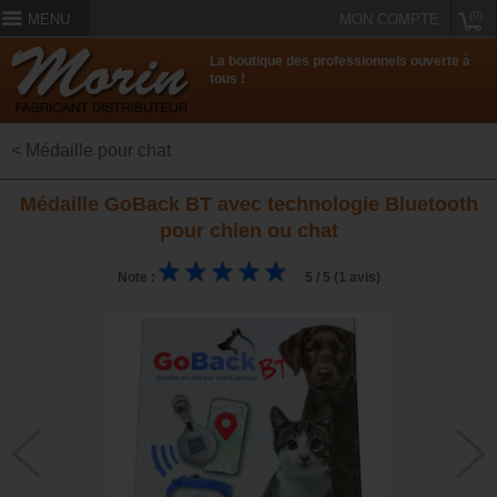
(0)
MENU
MON COMPTE
La boutique des professionnels ouverte à
tous !
< Médaille pour chat
Médaille GoBack BT avec technologie Bluetooth
pour chien ou chat
Note :
5 / 5 (1 avis)