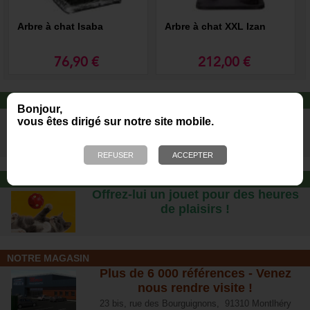
Arbre à chat Isaba
Arbre à chat XXL Izan
76,90 €
212,00 €
ALIMENTATION CAT'S LOVE
Bonjour,
Des repas complets pour chats, à
vous êtes dirigé sur notre site mobile.
partir d’ingrédients 100% naturels.
JOUET POUR CHAT
Offrez-lui un jouet pour des heures
de plaisirs !
NOTRE MAGASIN
Plus de 6 000 références - Venez
nous rendre visite !
23 bis, rue des Bourguignons, 91310 Montlhéry