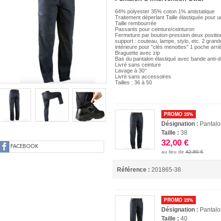
64% polyester 35% coton 1% antistatique
Traitement déperlant Taille élastiquée pour u
Taille rembourrée
Passants pour ceinture/ceinturon
Fermeture par bouton-pression deux positio
support : couteau, lampe, stylo, etc. 2 gra
intérieure pour "clés menottes" 1 poche arri
Braguette avec zip
Bas du pantalon élastiqué avec bande anti-
Livré sans ceinture
Lavage à 30°
Livré sans accessoires
Tailles : 36 à 50
PROMO 25%
Désignation :
Pantalo
Taille :
38
32,00 €
FACEBOOK
au lieu de
42,80 €
Référence :
201865-38
PROMO 25%
Désignation :
Pantalo
Taille :
40