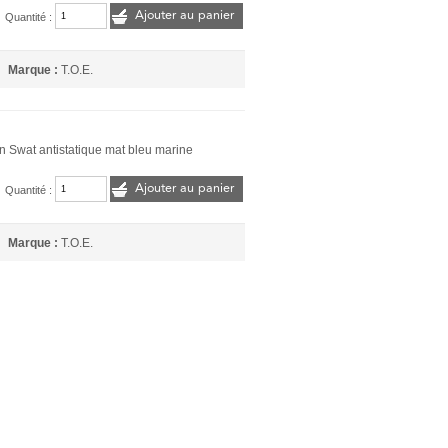
Ajouter au panier
Quantité :
Marque :
T.O.E.
n Swat antistatique mat bleu marine
Ajouter au panier
Quantité :
Marque :
T.O.E.