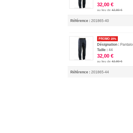
32,00 €
au lieu de
42,80 €
Référence :
201865-40
PROMO 25%
Désignation :
Pantalo
Taille :
44
32,00 €
au lieu de
42,80 €
Référence :
201865-44