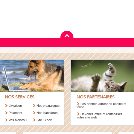
NOS SERVICES
NOS PARTENAIRES
Les bonnes adresses canine et
Livraison
Notre catalogue
féline
Paiement
Nos bannières
Devenez affilié et rentabilisez
votre site web
Vos alertes +
Site Export