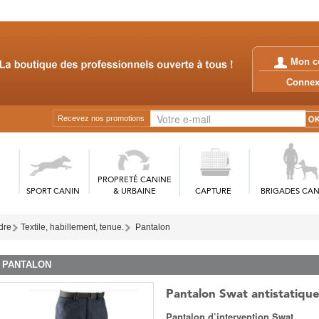
Mon c
Conn
Recevez nos promotions
PROPRETÉ CANINE
SPORT CANIN
& URBAINE
CAPTURE
BRIGADES CAN
rdre
Textile, habillement, tenue.
Pantalon
PANTALON
Pantalon Swat antistatiqu
Pantalon d’intervention Swat