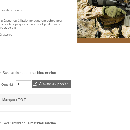
n meilleur confort
ns 2 poches à l’italienne avec encoches pour
ndes poches plaquées avec zip 1 petite poche
ère avec zip
dérapante
n Swat antistatique mat bleu marine
Ajouter au panier
Quantité :
Marque :
T.O.E.
n Swat antistatique mat bleu marine