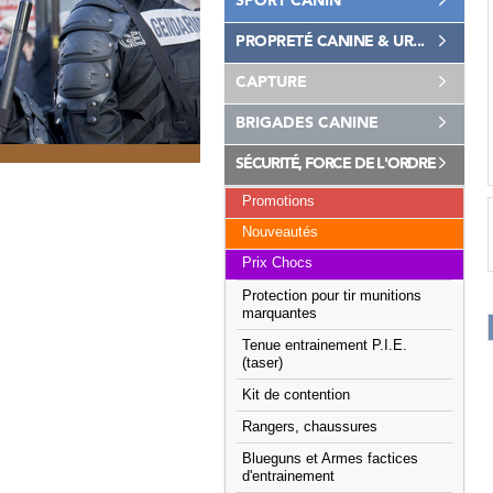
SPORT CANIN
PROPRETÉ CANINE & UR...
CAPTURE
BRIGADES CANINE
SÉCURITÉ, FORCE DE L'ORDRE
Promotions
Nouveautés
Prix Chocs
Protection pour tir munitions
marquantes
Tenue entrainement P.I.E.
(taser)
Kit de contention
Rangers, chaussures
Blueguns et Armes factices
d'entrainement