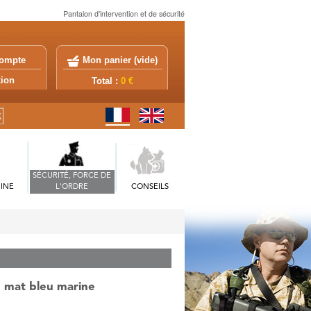
Pantalon d'intervention et de sécurité
ompte
Mon panier (
vide
)
exion
Total :
0 €
SÉCURITÉ, FORCE DE
INE
L'ORDRE
CONSEILS
e mat bleu marine