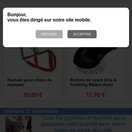
NOUS VOUS RECOMMANDONS ÉGALEMENT
Bonjour,
vous êtes dirigé sur notre site mobile.
Harnais pour chien de
Bottine de sport Grip &
traineau
Trekking Walker Activ
30,80 €
17,90 €
TREKKING ET RANDONNÉE
Tous les produits et harnais pour
pratiquer cette activité avec votre
chien
en toute sécurité