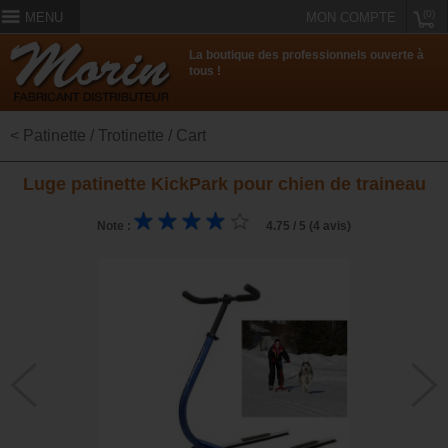
(0)
MENU
MON COMPTE
La boutique des professionnels ouverte à
tous !
< Patinette / Trotinette / Cart
Luge patinette KickPark pour chien de traineau
Note :
4.75 / 5 (4 avis)