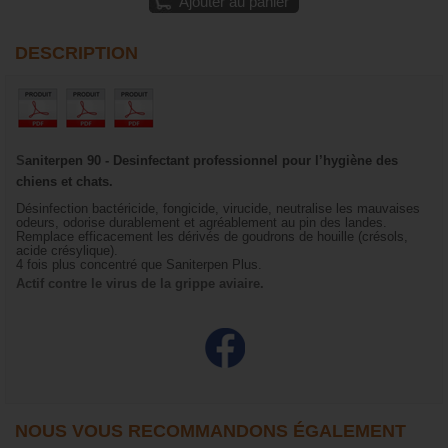
Ajouter au panier
DESCRIPTION
S
aniterpen 90 - Desinfectant professionnel pour l’hygiène des
chiens et chats.
Désinfection bactéricide, fongicide, virucide, neutralise les mauvaises
odeurs, odorise durablement et agréablement au pin des landes.
Remplace efficacement les dérivés de goudrons de houille (crésols,
acide crésylique).
4 fois plus concentré que Saniterpen Plus.
Actif contre le virus de la grippe aviaire.
NOUS VOUS RECOMMANDONS ÉGALEMENT