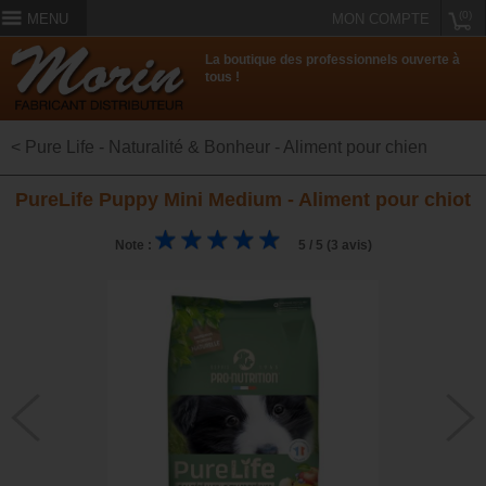
(0)
MENU
MON COMPTE
La boutique des professionnels ouverte à
tous !
< Pure Life - Naturalité & Bonheur - Aliment pour chien
PureLife Puppy Mini Medium - Aliment pour chiot
Note :
5 / 5 (3 avis)