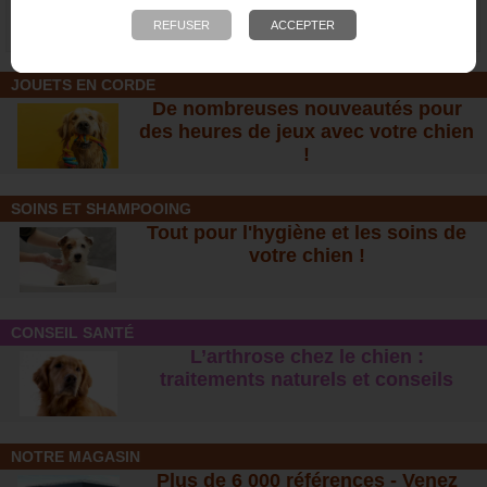
de petite race
de race moyenne
19,00 €
19,50 €
JOUETS EN CORDE
De nombreuses nouveautés pour
des heures de jeux avec votre chien
!
SOINS ET SHAMPOOING
Tout pour l'hygiène et les soins de
votre chien !
CONSEIL SANTÉ
L’arthrose chez le chien :
traitements naturels et conseil
s
NOTRE MAGASIN
Plus de 6 000 références - Venez