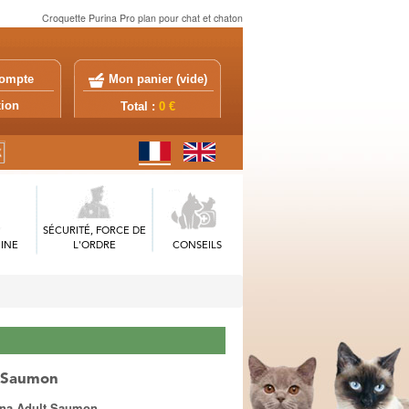
Croquette Purina Pro plan pour chat et chaton
ompte
Mon panier (
vide
)
exion
Total :
0 €
SÉCURITÉ, FORCE DE
INE
L'ORDRE
CONSEILS
t Saumon
ina Adult Saumon.