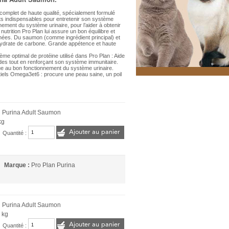
 complet de haute qualité, spécialement formulé
nts indispensables pour entretenir son système
nement du système urinaire, pour l’aider à obtenir
 nutrition Pro Plan lui assure un bon équilibre et
nées. Du saumon (comme ingrédient principal) et
d’hydrate de carbone. Grande appétence et haute
me optimal de protéine utilisé dans Pro Plan : Aide
des tout en renforçant son système immunitaire.
bue au bon fonctionnement du système urinaire.
iels Omega3et6 : procure une peau saine, un poil
 Purina Adult Saumon
kg
Ajouter au panier
Quantité :
Marque :
Pro Plan Purina
 Purina Adult Saumon
 kg
Ajouter au panier
Quantité :