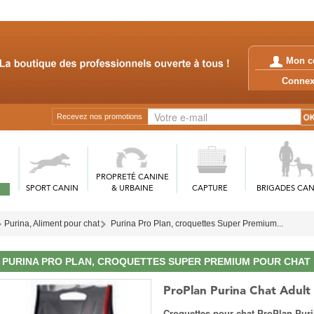
Mon c
Conn
Recevez nos promotions
PROPRETÉ CANINE
SPORT CANIN
& URBAINE
CAPTURE
BRIGADES CAN
Purina, Aliment pour chat
Purina Pro Plan, croquettes Super Premium...
PURINA PRO PLAN, CROQUETTES SUPER PREMIUM POUR CHAT
ProPlan Purina Chat Adul
Croquettes pour chat ProPlan Pur