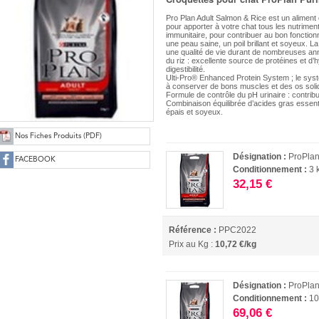
Pro Plan Adult Salmon & Rice est un aliment
pour apporter à votre chat tous les nutrime
immunitaire, pour contribuer au bon fonction
une peau saine, un poil brillant et soyeux. La
une qualité de vie durant de nombreuses an
du riz : excellente source de protéines et 
digestibilité.
Ulti-Pro® Enhanced Protein System ; le systè
à conserver de bons muscles et des os soli
Formule de contrôle du pH urinaire : contri
Combinaison équilibrée d’acides gras essent
épais et soyeux.
Nos Fiches Produits (PDF)
Désignation :
ProPlan
FACEBOOK
Conditionnement :
3 
32,15 €
Référence :
PPC2022
Prix au Kg :
10,72 €/kg
Désignation :
ProPlan
Conditionnement :
10
69,06 €