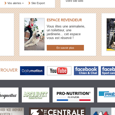
votre site web
Vos alertes +
Site Export
ESPACE REVENDEUR
Vous êtes une animalerie,
un toiletteur, une
jardinerie... cet espace
vous est réservé !
En savoir plus
TROUVER