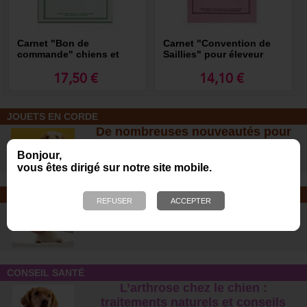
Carnet "Bon de
Carnet "Convention de
commande" chiens et
Saillies" pour éleveur
chats
17,50 €
14,10 €
JOUETS EN CORDE
De nombreuses nouveautés pour
des heures de jeux avec votre chien
Bonjour,
!
vous êtes dirigé sur notre site mobile.
SOINS ET SHAMPOOING
Tout pour l'hygiène et les soins de
votre chien !
CONSEIL SANTÉ
L’arthrose chez le chien :
traitements naturels et conseil
s