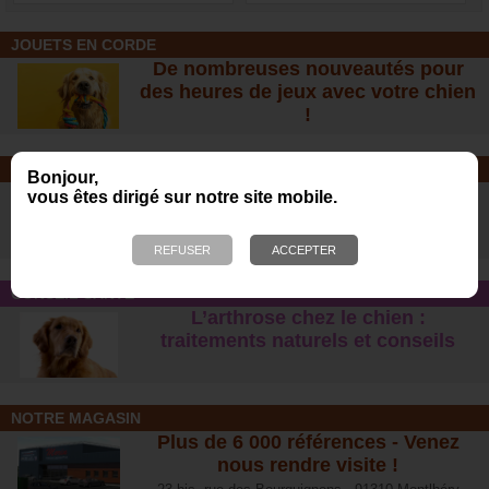
JOUETS EN CORDE
De nombreuses nouveautés pour
des heures de jeux avec votre chien
!
SOINS ET SHAMPOOING
Bonjour,
Tout pour l'hygiène et les soins de
vous êtes dirigé sur notre site mobile.
votre chien !
CONSEIL SANTÉ
L’arthrose chez le chien :
traitements naturels et conseil
s
NOTRE MAGASIN
Plus de 6 000 références - Venez
nous rendre visite !