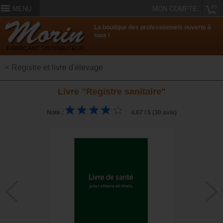
(0)
MENU
MON COMPTE
La boutique des professionnels ouverte à
tous !
< Registre et livre d'élevage
Livre "Registre sanitaire"
Note :
4.67 / 5 (30 avis)