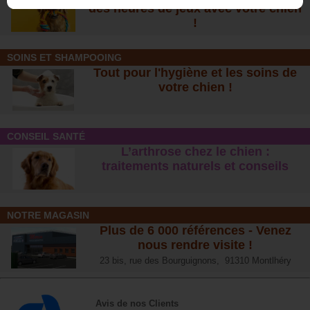
des heures de jeux avec votre chien
!
SOINS ET SHAMPOOING
Tout pour l'hygiène et les soins de
votre chien !
CONSEIL SANTÉ
L’arthrose chez le chien :
traitements naturels et conseil
s
NOTRE MAGASIN
Plus de 6 000 références - Venez
nous rendre visite !
23 bis, rue des Bourguignons, 91310 Montlhéry
Avis de nos Clients