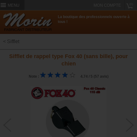
(0)
MENU
MON COMPTE
La boutique des professionnels ouverte à
tous !
< Sifflet
Sifflet de rappel type Fox 40 (sans bille), pour
chien
Note :
4.74 / 5 (57 avis)