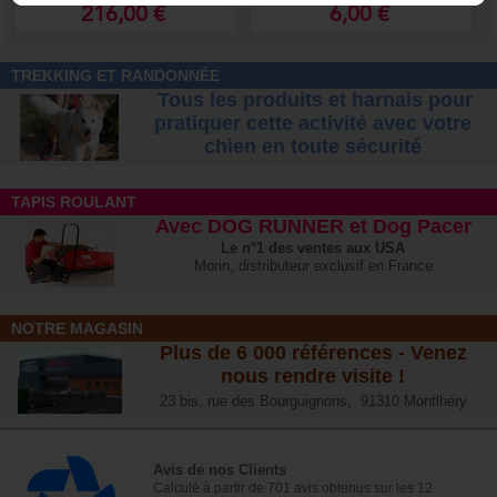
Portée 450 m
216,00 €
6,00 €
TREKKING ET RANDONNÉE
Tous les produits et harnais pour
pratiquer cette activité avec votre
chien
en toute sécurité
TAPIS ROULANT
Avec DOG RUNNER et Dog Pacer
Le n°1 des ventes aux USA
Morin, distributeur exclusif en France
NOTRE MAGASIN
Plus de 6 000 références - Venez
nous rendre visite !
23 bis, rue des Bourguignons, 91310 Montlhéry
Avis de nos Clients
Calculé à partir de 701 avis obtenus sur les 12