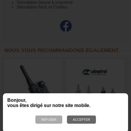
Stimulation basse à moyenne
Stimulation Nick et Continu
NOUS VOUS RECOMMANDONS ÉGALEMENT
Bonjour,
vous êtes dirigé sur notre site mobile.
SD425 - Collier de
Electrodes de
dressage compact
remplacement pour collier
SportDog pour chien -
DOGTRA