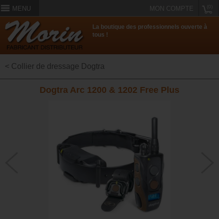
(0)
MENU
MON COMPTE
La boutique des professionnels ouverte à
tous !
< Collier de dressage Dogtra
Dogtra Arc 1200 & 1202 Free Plus