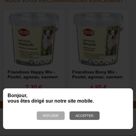
NOUS VOUS RECOMMANDONS ÉGALEMENT
Friandises Happy Mix -
Friandises Bony Mix -
Poulet, agneau, saumon
Poulet, agneau, saumon
et bœuf
7,30 €
6,95 €
Bonjour,
vous êtes dirigé sur notre site mobile.
JOUETS EN CORDE
De nombreuses nouveautés pour
des heures de jeux avec votre chien
!