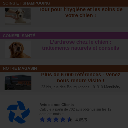
SOINS ET SHAMPOOING
Tout pour l'hygiène et les soins de
votre chien !
CONSEIL SANTÉ
L’arthrose chez le chien :
traitements naturels et conseil
s
NOTRE MAGASIN
Plus de 6 000 références - Venez
nous rendre visite !
23 bis, rue des Bourguignons, 91310 Montlhéry
Avis de nos Clients
Calculé à partir de 702 avis obtenus sur les 12
derniers mois. *
4.65/5