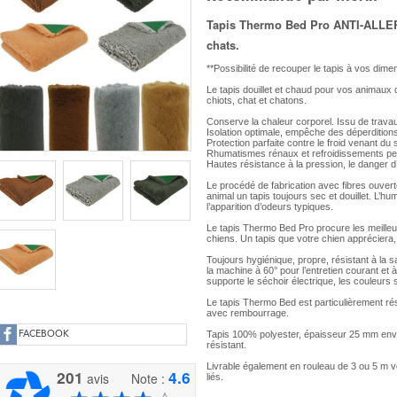
Tapis Thermo Bed Pro ANTI-ALLER
chats.
**Possibilité de recouper le tapis à vos dime
Le tapis douillet et chaud pour vos animau
chiots, chat et chatons.
Conserve la chaleur corporel. Issu de trav
Isolation optimale, empêche des déperditions
Protection parfaite contre le froid venant du s
Rhumatismes rénaux et refroidissements peu
Hautes résistance à la pression, le danger d’
Le procédé de fabrication avec fibres ouverte
animal un tapis toujours sec et douillet. L’hum
l’apparition d’odeurs typiques.
Le tapis Thermo Bed Pro procure les meilleu
chiens. Un tapis que votre chien appréciera,
Toujours hygiénique, propre, résistant à la sal
la machine à 60° pour l’entretien courant et à
supporte le séchoir électrique, les couleurs s
Le tapis Thermo Bed est particulièrement rés
avec rembourrage.
Tapis 100% polyester, épaisseur 25 mm envi
FACEBOOK
résistant.
Livrable également en rouleau de 3 ou 5 m voi
201
4.6
avis
Note :
liés.