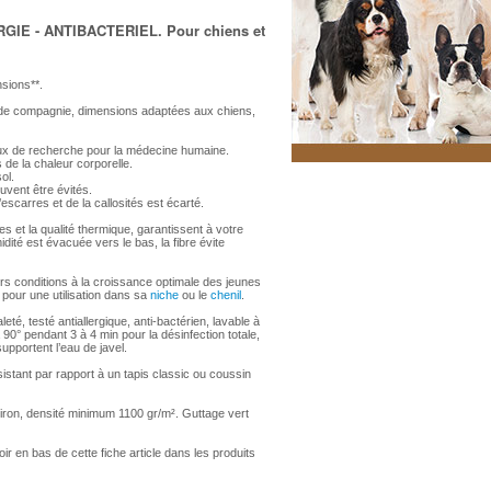
GIE - ANTIBACTERIEL. Pour chiens et
nsions**.
x de compagnie, dimensions adaptées aux chiens,
aux de recherche pour la médecine humaine.
 de la chaleur corporelle.
ol.
vent être évités.
escarres et de la callosités est écarté.
s et la qualité thermique, garantissent à votre
idité est évacuée vers le bas, la fibre évite
rs conditions à la croissance optimale des jeunes
 pour une utilisation dans sa
niche
ou le
chenil
.
eté, testé antiallergique, anti-bactérien, lavable à
 90° pendant 3 à 4 min pour la désinfection totale,
upportent l’eau de javel.
istant par rapport à un tapis classic ou coussin
ron, densité minimum 1100 gr/m². Guttage vert
r en bas de cette fiche article dans les produits