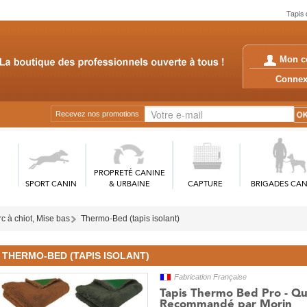
Tapis 
Mon c
Conn
Recevez nos promotions
PROPRETÉ CANINE
SPORT CANIN
& URBAINE
CAPTURE
BRIGADES CAN
c à chiot, Mise bas
Thermo-Bed (tapis isolant)
THERMO-BED (TAPIS ISOLANT)
Fabrication Française
Tapis Thermo Bed Pro - Qua
Recommandé par Morin