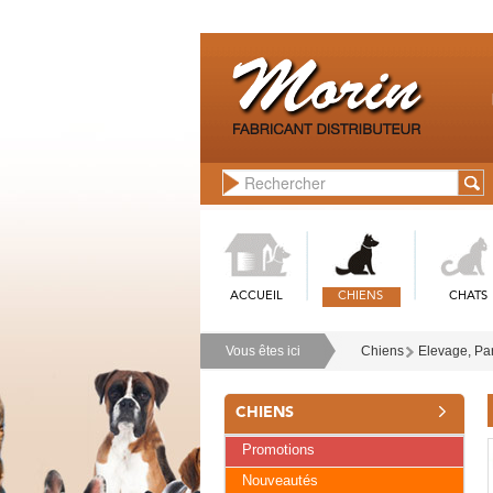
ACCUEIL
CHIENS
CHATS
Vous êtes ici
Chiens
Elevage, Par
CHIENS
Promotions
Nouveautés