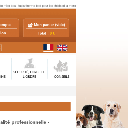
de mise bas,, tapis thermo bed pour les chiots et la mère
ompte
Mon panier (
vide
)
exion
Total :
0 €
SÉCURITÉ, FORCE DE
INE
L'ORDRE
CONSEILS
lité professionnelle -