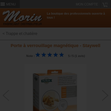
(0)
MENU
MON COMPTE
La boutique des professionnels ouverte à
tous !
< Trappe et chatière
Porte à verrouillage magnétique - Staywell
Note :
5 / 5 (1 avis)