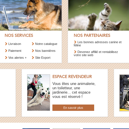
NOS SERVICES
NOS PARTENAIRES
Les bonnes adresses canine et
Livraison
Notre catalogue
féline
Paiement
Nos bannières
Devenez affilié et rentabilisez
votre site web
Vos alertes +
Site Export
ESPACE REVENDEUR
Vous êtes une animalerie,
un toiletteur, une
jardinerie... cet espace
vous est réservé !
En savoir plus