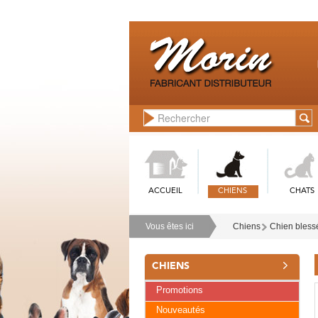
ACCUEIL
CHIENS
CHATS
Vous êtes ici
Chiens
Chien bless
CHIENS
Promotions
Nouveautés