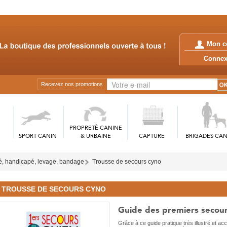
Mon c
Conn
Recevez nos promotions
PROPRETÉ CANINE
SPORT CANIN
& URBAINE
CAPTURE
BRIGADES CAN
é, handicapé, levage, bandage
Trousse de secours cyno
TROUSSE DE SECOURS CYNO
Guide des premiers secour
Grâce à ce guide pratique très illustré et a