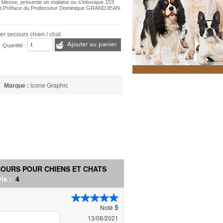
blesse, présente un malaise ou s’intoxique.153
 chat.Préface du Professeur Dominique GRANDJEAN.
er secours chien / chat
Ajouter au panier
Quantité :
Marque :
Icone Graphic
COURS POUR CHIENS ET CHATS
is :
4
5
Noté
13/08/2021