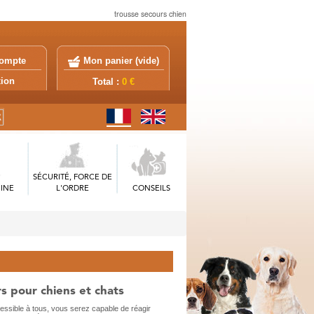
trousse secours chien
ompte
Mon panier (
vide
)
exion
Total :
0 €
SÉCURITÉ, FORCE DE
INE
L'ORDRE
CONSEILS
s pour chiens et chats
ccessible à tous, vous serez capable de réagir