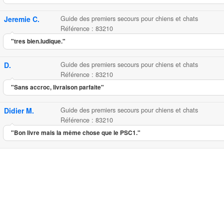
Jeremie C.
Guide des premiers secours pour chiens et chats
Référence : 83210
"tres bien.ludique."
D.
Guide des premiers secours pour chiens et chats
Référence : 83210
"Sans accroc, livraison parfaite"
Didier M.
Guide des premiers secours pour chiens et chats
Référence : 83210
"Bon livre mais la même chose que le PSC1."
Guide des premiers secours pou
Grâce à ce guide pratique très illustré 
18.90
4.75
5
4
Guide des