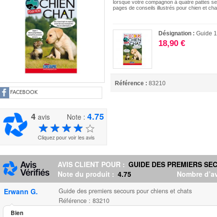
lorsque votre compagnon à quatre pattes se 
pages de conseils illustrés pour chien et
Désignation :
Guide 1
18,90 €
Référence :
83210
FACEBOOK
4
4.75
avis
Note :
Cliquez pour voir les avis
AVIS CLIENT POUR :
GUIDE DES PREMIERS SE
Note du produit :
4.75
Nombre d’av
Erwann G.
Guide des premiers secours pour chiens et chats
Référence : 83210
Bien