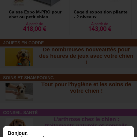
Caisse Expo M-PRO pour
Cage d’exposition pliante
chat ou petit chien
- 2 niveaux
A partir de
A partir de
418,00 €
143,00 €
JOUETS EN CORDE
De nombreuses nouveautés pour
des heures de jeux avec votre chien
!
SOINS ET SHAMPOOING
Tout pour l'hygiène et les soins de
votre chien !
CONSEIL SANTÉ
L’arthrose chez le chien :
traitements naturels et conseil
s
Bonjour,