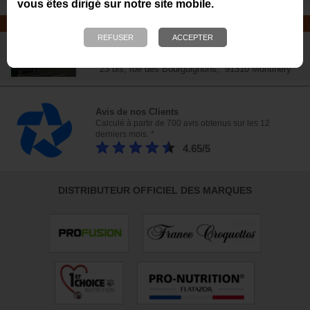
vous êtes dirigé sur notre site mobile.
NOTRE MAGASIN
Plus de 6 000 références - Venez
nous rendre visite !
23 bis, rue des Bourguignons, 91310 Montlhéry
Avis de nos Clients
Calculé à partir de 700 avis obtenus sur les 12
derniers mois. *
4.65/5
DISTRIBUTEUR OFFICIEL DES MARQUES