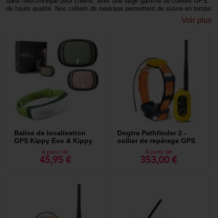
dans l'électronique pour chiens, avec une large gamme de colliers GPS
de haute qualité. Nos colliers de repérage permettent de suivre en temps
réel la position de votre chien, que ce soit lors de promenades ou de
Voir plus
chasses.
Pourquoi utiliser un collier GPS pour chien ?
Les colliers GPS pour chien apportent une tranquillité d'esprit
incomparable en permettant de localiser votre animal à tout moment.
Ces dispositifs utilisent des technologies avancées pour transmettre la
position exacte de votre chien sur une carte via un smartphone ou un
récepteur radio. Les raisons pour lesquelles un collier GPS peut être
extrêmement bénéfique pour vous et votre compagnon à quatre pattes
sont nombreuses et nous sommes là pour vous aider à trouver le
modèle qu’il vous faut.
Sécurité renforcée
Balise de localisation
Dogtra Pathfinder 2 -
La sécurité de votre chien est primordiale. Un collier GPS pour chien
GPS Kippy Evo & Kippy
collier de repérage GPS
vous permet de retrouver rapidement votre animal en cas de fugue. Les
Cat
pour chien de chasse
fugues peuvent arriver pour diverses raisons : un chien effrayé par un
A partir de
A partir de
45,95 €
353,00 €
bruit soudain, attiré par une odeur, ou simplement curieux d'explorer au-
delà de son territoire habituel. Grâce à la technologie GPS, vous pouvez
suivre chaque mouvement de votre chien et intervenir rapidement pour
le ramener en sécurité.
Exemples de scénarios
Fuite de la maison : si votre chien parvient à s'échapper de votre jardin,