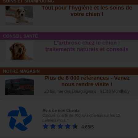
SOINS ET SHAMPOOING
Ces accessoires garantissent une utilisation optimale et une longue
Tout pour l'hygiène et les soins de
durée de vie de vos colliers GPS pour chien.
votre chien !
Explorez notre collection et choisissez le collier GPS qui répondra le
mieux à vos attentes et à celles de votre animal.
CONSEIL SANTÉ
L’arthrose chez le chien :
traitements naturels et conseil
s
NOTRE MAGASIN
Plus de 6 000 références - Venez
nous rendre visite !
23 bis, rue des Bourguignons, 91310 Montlhéry
Avis de nos Clients
Calculé à partir de 700 avis obtenus sur les 12
derniers mois. *
4.65/5