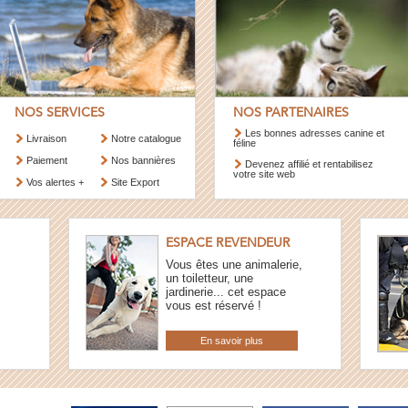
NOS SERVICES
NOS PARTENAIRES
Les bonnes adresses canine et
Livraison
Notre catalogue
féline
Paiement
Nos bannières
Devenez affilié et rentabilisez
votre site web
Vos alertes +
Site Export
ESPACE REVENDEUR
Vous êtes une animalerie,
un toiletteur, une
jardinerie... cet espace
vous est réservé !
En savoir plus