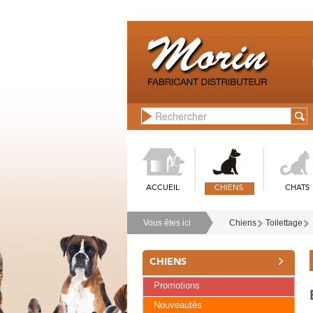
ACCUEIL
CHIENS
CHATS
Vous êtes ici
Chiens
Toilettage
CHIENS
Promotions
Nouveautés