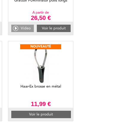
Grattoir FURminator poils longs
A partir de
26,50 €
Video
Voir le produit
NOUVEAUTÉ
Haar-Ex brosse en métal
11,99 €
Voir le produit