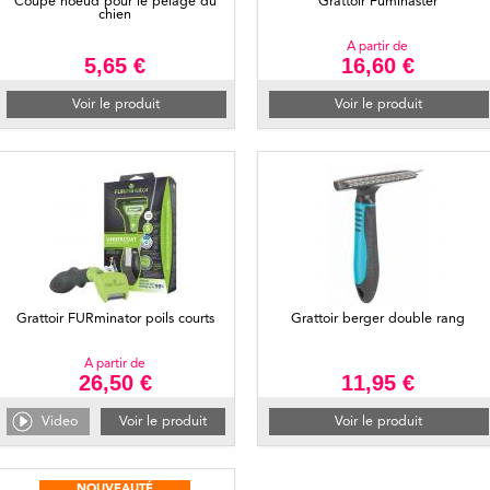
Coupe noeud pour le pelage du
Grattoir Fuminaster
chien
A partir de
5,65 €
16,60 €
Voir le produit
Voir le produit
Grattoir FURminator poils courts
Grattoir berger double rang
A partir de
26,50 €
11,95 €
Video
Voir le produit
Voir le produit
NOUVEAUTÉ