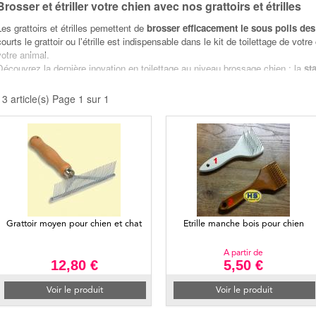
Brosser et étriller votre chien avec nos grattoirs et étrilles
Les grattoirs et étrilles pemettent de
brosser efficacement le sous poils des
courts le grattoir ou l'étrille est indispensable dans le kit de toilettage de votr
votre animal.
Découvrez la dernière inovation en toilettage au niveau brossage chien : la
st
station de brossage pour chien est livrée d'origine avec un effileur, vous pouv
option.
13 article(s) Page 1 sur 1
En complément des grattoirs et étrilles pour chien, nous 
professionnelle pour son toilettage
La lame de mue permet d'enlever sans effort et très efficacement les poils mo
efficacité redoutable et approuvée par les professionnels.
Pour faciliter le brossage et le
toilettage
de votre chien vous pouvez l'installe
votre hauteur, vous n'aurez plus à vous baisser.
Grattoir moyen pour chien et chat
Etrille manche bois pour chien
A partir de
12,80 €
5,50 €
Voir le produit
Voir le produit