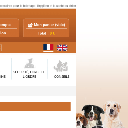
ccessoires pour le toilettage, l'hygiène et la santé du chien
ompte
Mon panier (
vide
)
exion
Total :
0 €
SÉCURITÉ, FORCE DE
INE
L'ORDRE
CONSEILS