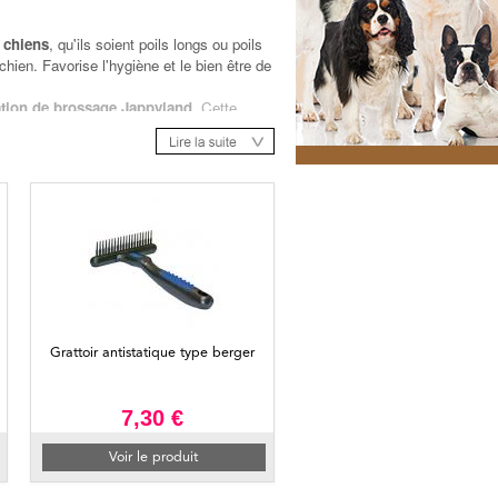
 chiens
, qu'ils soient poils longs ou poils
e chien. Favorise l'hygiène et le bien être de
ation de brossage Jappyland
. Cette
ez acheter les grattoirs supplémentaires en
vous proposons une
lame de mue
rts de votre chien pendant la mue une
r sur une
table de toilettage
, il sera ainsi à
Grattoir antistatique type berger
7,30 €
Voir le produit