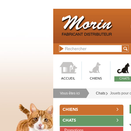
ACCUEIL
CHIENS
CHATS
Vous êtes ici
Chats
Jouets pour 
CHIENS
CHATS
Promotions