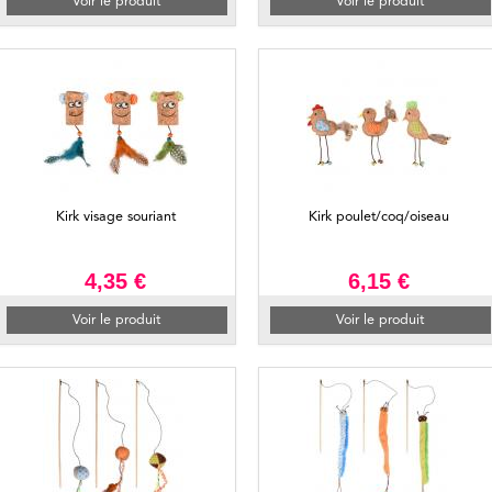
Voir le produit
Voir le produit
Kirk visage souriant
Kirk poulet/coq/oiseau
4,35 €
6,15 €
Voir le produit
Voir le produit