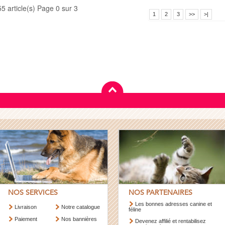
55 article(s) Page 0 sur 3
1
2
3
>>
>|
NOS SERVICES
NOS PARTENAIRES
Les bonnes adresses canine et
Livraison
Notre catalogue
féline
Paiement
Nos bannières
Devenez affilié et rentabilisez