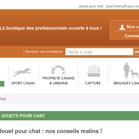
Jouets pour chat : jouet interactif pour c
Mon c
Conn
Recevez nos promotions
PROPRETÉ CANINE
SPORT CANIN
& URBAINE
CAPTURE
BRIGADES CAN
chat
JOUETS POUR CHAT
Jouet pour chat : nos conseils malins !