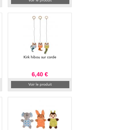
Voir le produit
Kirk hibou sur corde
6,40 €
Voir le produit