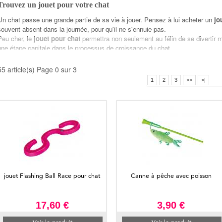
Trouvez un jouet pour votre chat
Un chat passe une grande partie de sa vie à jouer. Pensez à lui acheter un
jo
souvent absent dans la journée, pour qu'il ne s'ennuie pas.
Peu cher, le
jouet pour chat
permettra non seulement au félin de se divertir ma
une étape capitale dans le processus de croissance du chat.
Pour autant cela ne vous dispense pas de jouer avec lui lorsque vous aurez u
laser pour chat par exemple.
55 article(s) Page 0 sur 3
> Lire l'article sur l'importance du jeu et des jouets chez le chat
1
2
3
>>
>|
Tapis et jouet laser pour chat : les jouets qui ont la côte
Bien sur, chaque animal à son caractère et ses préférences en matière de
jou
chats raffolent des jouets qui roulent comme les balles. Un jouet contenant de
apprécié.
Mais le nec plus ultra dans le domaine du jouet pour chat reste le jouet lase
laissez tenter par le tapis de jeu pour chat, qui permet au félin de s’éveiller
contribution (à commencer par l'ouïe et le toucher) et le tapis pour chat est exc
jouet Flashing Ball Race pour chat
Canne à pêche avec poisson
17,60 €
3,90 €